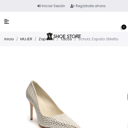
Iniciar Sesión
Regístrate ahora
0
Inicio
/
MUJER
/
Zapatos
/
Tacos
/
Schutz Zapato Stiletto