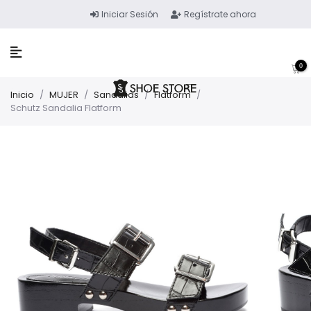
Iniciar Sesión
Regístrate ahora
0
Inicio
/
MUJER
/
Sandalias
/
Flatform
/
Schutz Sandalia Flatform