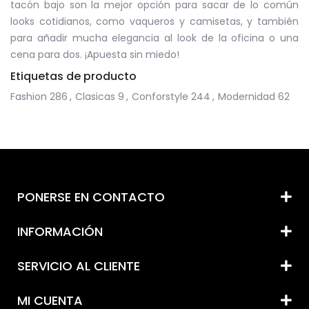
tacón bajo son la mejor opción para sacar de lo común
looks cotidianos, como vaqueros y camisetas, y también
para añadir mucha elegancia al look de la oficina o una
cena para dos. ¡Apuesta sin miedo!
Etiquetas de producto
Fashion
286
,
Clasicas
9
,
Conforstyle
244
,
Modernidad
62
PONERSE EN CONTACTO
INFORMACIÓN
SERVICIO AL CLIENTE
MI CUENTA