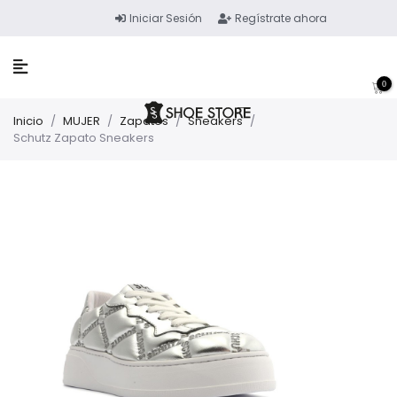
Iniciar Sesión
Regístrate ahora
0
Inicio
/
MUJER
/
Zapatos
/
Sneakers
/
Schutz Zapato Sneakers