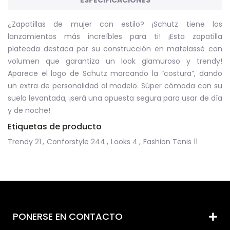
ESPECIFICACIONES
¿Zapatillas de mujer con estilo? ¡Schutz tiene los
lanzamientos más increíbles para ti! ¡Esta zapatilla
plateada destaca por su construcción en matelassé con
volumen que garantiza un look glamuroso y trendy!
Aparece el logo de Schutz marcando la “costura”, dando
un extra de personalidad al modelo. Súper cómoda con su
suela levantada, ¡será una apuesta segura para usar de día
y de noche!
Etiquetas de producto
Trendy
21
,
Conforstyle
244
,
Looks
4
,
Fashion Tenis
11
PONERSE EN CONTACTO