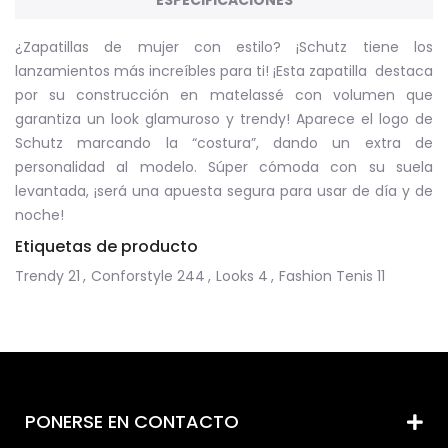
ESPECIFICACIONES
¿Zapatillas de mujer con estilo? ¡Schutz tiene los
lanzamientos más increíbles para ti! ¡Esta zapatilla destaca
por su construcción en matelassé con volumen que
garantiza un look glamuroso y trendy! Aparece el logo de
Schutz marcando la “costura”, dando un extra de
personalidad al modelo. Súper cómoda con su suela
levantada, ¡será una apuesta segura para usar de día y de
noche!
Etiquetas de producto
Trendy
21
,
Conforstyle
244
,
Looks
4
,
Fashion Tenis
11
PONERSE EN CONTACTO