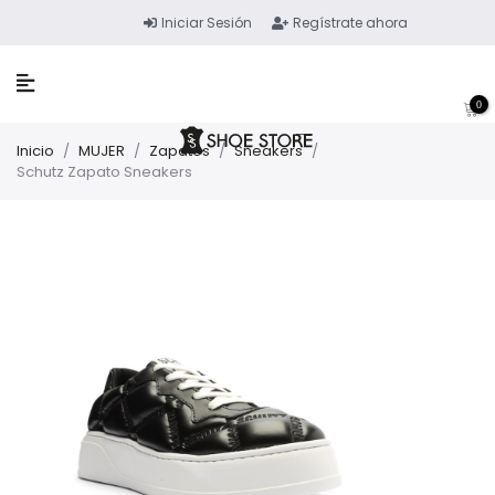
Iniciar Sesión
Regístrate ahora
0
Inicio
/
MUJER
/
Zapatos
/
Sneakers
/
Schutz Zapato Sneakers