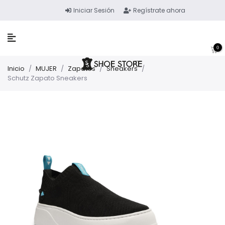
Iniciar Sesión
Regístrate ahora
0
Inicio
/
MUJER
/
Zapatos
/
Sneakers
/
Schutz Zapato Sneakers