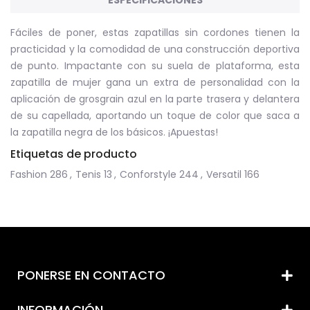
ESPECIFICACIONES
Fáciles de poner, estas zapatillas sin cordones tienen la
practicidad y la comodidad de una construcción deportiva
de punto. Impactante con su suela de plataforma, esta
zapatilla de mujer gana un extra de personalidad con la
aplicación de grosgrain azul en la parte trasera y delantera
de su capellada, aportando un toque de color que saca a
la zapatilla negra de los básicos. ¡Apuestas!
Etiquetas de producto
Fashion
286
,
Tenis
13
,
Conforstyle
244
,
Versatil
166
PONERSE EN CONTACTO
INFORMACIÓN