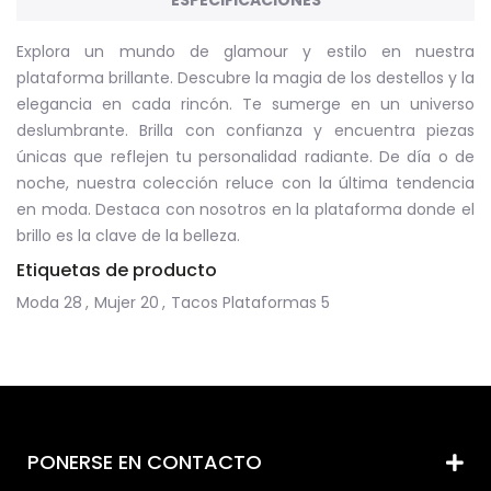
ESPECIFICACIONES
Explora un mundo de glamour y estilo en nuestra
plataforma brillante. Descubre la magia de los destellos y la
elegancia en cada rincón. Te sumerge en un universo
deslumbrante. Brilla con confianza y encuentra piezas
únicas que reflejen tu personalidad radiante. De día o de
noche, nuestra colección reluce con la última tendencia
en moda. Destaca con nosotros en la plataforma donde el
brillo es la clave de la belleza.
Etiquetas de producto
Moda
28
,
Mujer
20
,
Tacos Plataformas
5
PONERSE EN CONTACTO