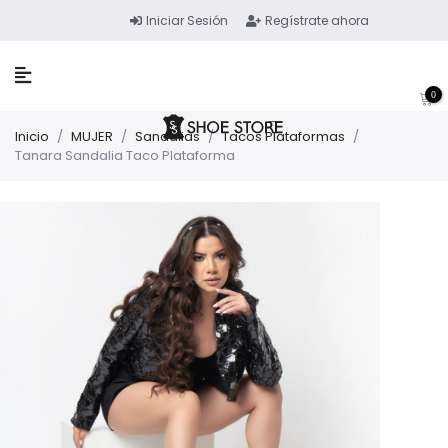
Iniciar Sesión
Regístrate ahora
0
Inicio
/
MUJER
/
Sandalias
/
Tacos Plataformas
/
Tanara Sandalia Taco Plataforma