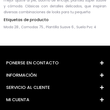
mejor ajuste al pie, adorno de encaje, plantilla super suave
y cómoda.
Clásicas con detalles delicados, que inspiran
diversas combinaciones de looks para tu pequeña
Etiquetas de producto
Moda
28
,
Comodas
75
,
Plantilla Suave
6
,
Suela Pvc
4
PONERSE EN CONTACTO
INFORMACIÓN
SERVICIO AL CLIENTE
MI CUENTA