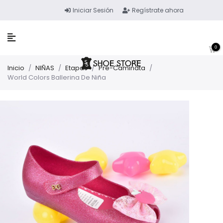
Iniciar Sesión
Regístrate ahora
0
Inicio
/
NIÑAS
/
Etapas
/
Pre-Caminata
/
World Colors Ballerina De Niña