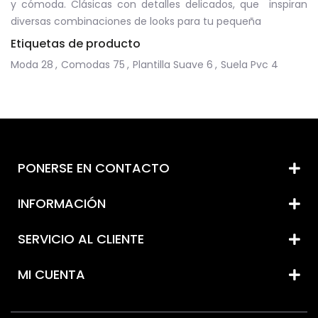
y cómoda. Clásicas con detalles delicados, que inspiran
diversas combinaciones de looks para tu pequeña
Etiquetas de producto
Moda
28
,
Comodas
75
,
Plantilla Suave
6
,
Suela Pvc
4
PONERSE EN CONTACTO
INFORMACIÓN
SERVICIO AL CLIENTE
MI CUENTA