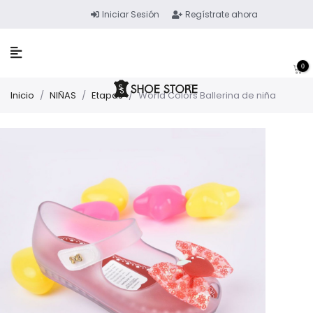
Iniciar Sesión
Regístrate ahora
0
Inicio
/
NIÑAS
/
Etapas
/
World Colors Ballerina de niña