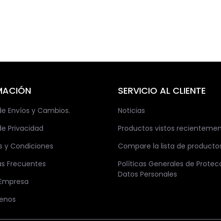
MACIÓN
SERVICIO AL CLIENTE
 de Envíos y Cambios.
Noticias
de Privacidad
Productos vistos recienteme
s y Condiciones
Compare la lista de producto
as Frecuentes
Políticas Generales de Protec
Datos Personales
 Empresa
enos