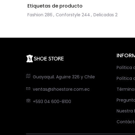
Etiquetas de producto
Fashion
286
,
Conforstyle
244
,
Delicadas
2
INFOR
Política
Guayaquil. Aguirre 326 y Chile
Política 
ventas@shoestore.com.ec
Término
Pregunt
+593 04 600-8100
Nuestra
Contáct