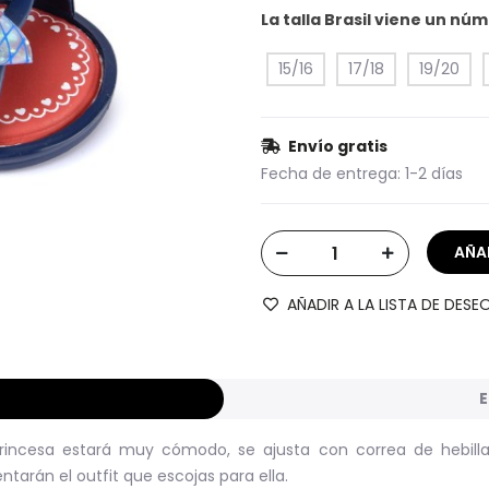
La talla Brasil viene un n
15/16
17/18
19/20
Envío gratis
Fecha de entrega:
1-2 días
AÑADIR A LA LISTA DE DESE
E
u princesa estará muy cómodo, se ajusta con correa de hebil
arán el outfit que escojas para ella.