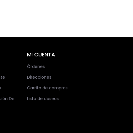
MI CUENTA
Órdenes
nte
Direcciones
s
Carrito de compras
ción De
Lista de deseos