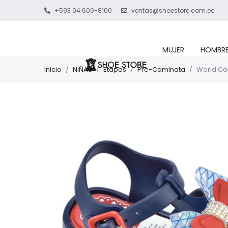
+593 04 600-8100
ventas@shoestore.com.ec
MUJER
HOMBR
Inicio
/
NIÑAS
/
Etapas
/
Pre-Caminata
/
World Col