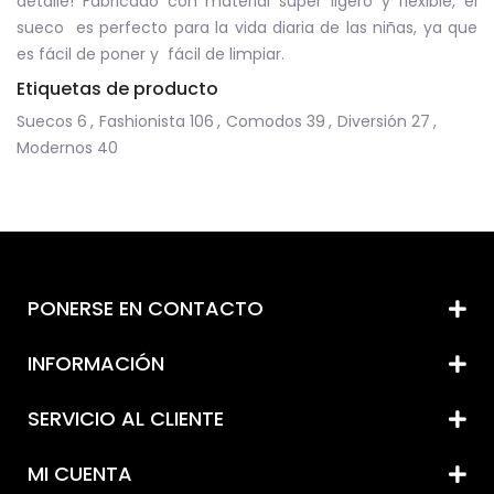
detalle! Fabricado con material súper ligero y flexible, el
sueco es perfecto para la vida diaria de las niñas, ya que
es fácil de poner y fácil de limpiar.
Etiquetas de producto
Suecos
6
,
Fashionista
106
,
Comodos
39
,
Diversión
27
,
Modernos
40
PONERSE EN CONTACTO
INFORMACIÓN
SERVICIO AL CLIENTE
MI CUENTA