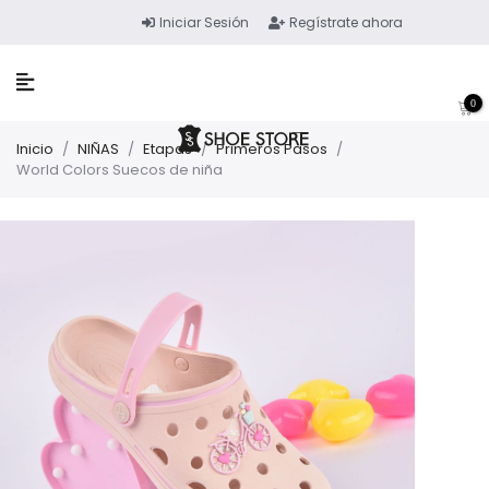
Iniciar Sesión
Regístrate ahora
0
Inicio
/
NIÑAS
/
Etapas
/
Primeros Pasos
/
World Colors Suecos de niña