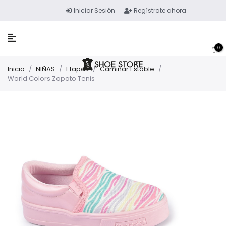
Iniciar Sesión
Regístrate ahora
0
Inicio
/
NIÑAS
/
Etapas
/
Caminar Estable
/
World Colors Zapato Tenis