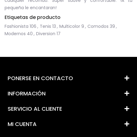
cualquier recorrido. Super suave y confortable. !A tu
pequeña le encantaran!
Etiquetas de producto
Fashionista
106
,
Tenis
13
,
Multicolor
9
,
Comodos
39
,
Modernos
40
,
Diversion
17
PONERSE EN CONTACTO
INFORMACIÓN
SERVICIO AL CLIENTE
MI CUENTA