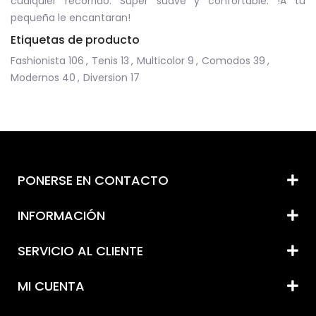
cualquier recorrido. Super suave y confortable. !A tu
pequeña le encantaran!
Etiquetas de producto
Fashionista
106
,
Tenis
13
,
Multicolor
9
,
Comodos
39
,
Modernos
40
,
Diversion
17
PONERSE EN CONTACTO
INFORMACIÓN
SERVICIO AL CLIENTE
MI CUENTA