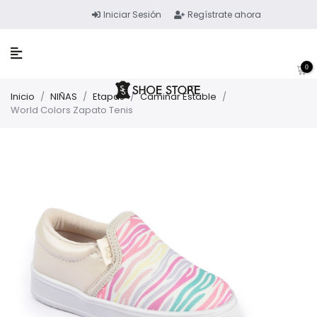
Iniciar Sesión
Regístrate ahora
0
Inicio
/
NIÑAS
/
Etapas
/
Caminar Estable
/
World Colors Zapato Tenis