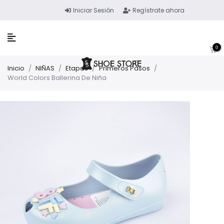
Iniciar Sesión
Regístrate ahora
0
Inicio
/
NIÑAS
/
Etapas
/
Primeros Pasos
/
World Colors Ballerina De Niña