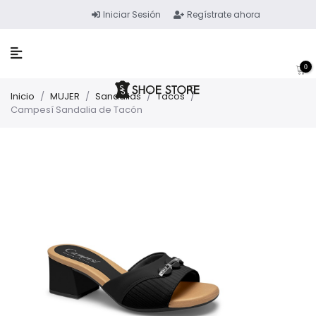
Iniciar Sesión
Regístrate ahora
0
Inicio
/
MUJER
/
Sandalias
/
Tacos
/
Campesí Sandalia de Tacón