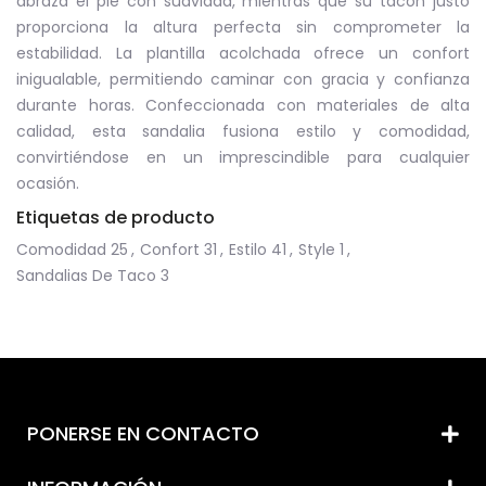
abraza el pie con suavidad, mientras que su tacón justo
proporciona la altura perfecta sin comprometer la
estabilidad. La plantilla acolchada ofrece un confort
inigualable, permitiendo caminar con gracia y confianza
durante horas. Confeccionada con materiales de alta
calidad, esta sandalia fusiona estilo y comodidad,
convirtiéndose en un imprescindible para cualquier
ocasión.
Etiquetas de producto
Comodidad
25
,
Confort
31
,
Estilo
41
,
Style
1
,
Sandalias De Taco
3
PONERSE EN CONTACTO