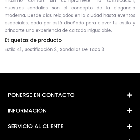
máximo confort sin comprometer la sofisticación,
nuestras sandalias son el concepto de la elegancia
moderna. Desde días relajados en la ciudad hasta eventos
especiales, cada par está diseñado para elevar tu estilo y
brindarte una experiencia de calzado inigualable.
Etiquetas de producto
Estilo
41
,
Sostificación
2
,
Sandalias De Taco
3
PONERSE EN CONTACTO
INFORMACIÓN
SERVICIO AL CLIENTE