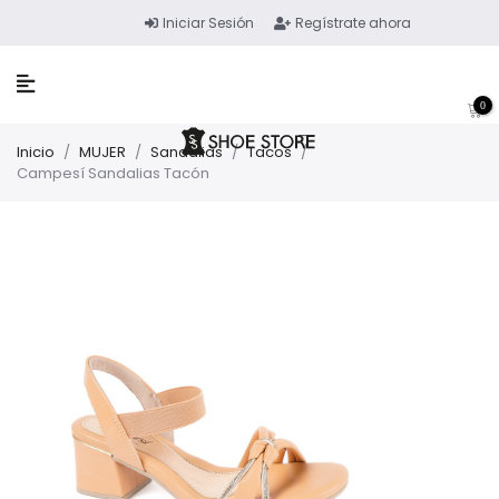
Iniciar Sesión
Regístrate ahora
0
Inicio
/
MUJER
/
Sandalias
/
Tacos
/
Campesí Sandalias Tacón