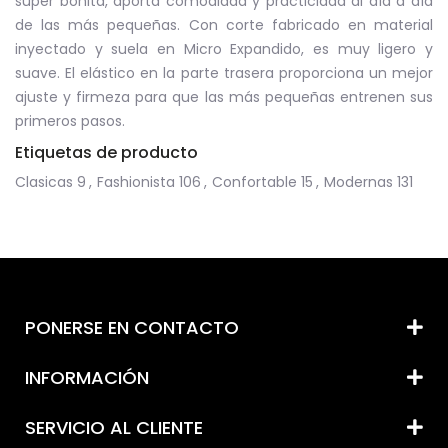
súper bonita, aporta comodidad y practicidad al día a día
de las más pequeñas. Con corte fabricado en material
inyectado y suela en Micro Expandido, es muy ligero y
suave. El elástico en la parte trasera proporciona un mejor
ajuste y firmeza para que las más pequeñas entrenen sus
primeros pasos.
Etiquetas de producto
Clasicas
9
,
Fashionista
106
,
Confortable
15
,
Modernas
131
PONERSE EN CONTACTO
INFORMACIÓN
SERVICIO AL CLIENTE