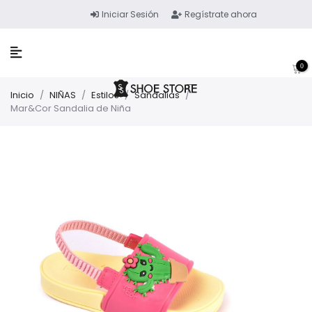
Iniciar Sesión
Regístrate ahora
0
Inicio
/
NIÑAS
/
Estilos
/
Sandalias
/
Mar&Cor Sandalia de Niña