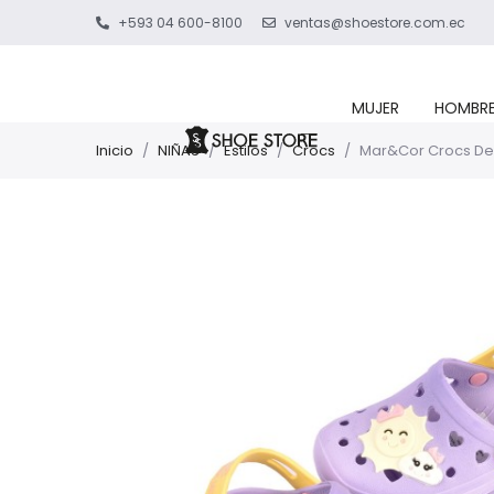
+593 04 600-8100
ventas@shoestore.com.ec
MUJER
HOMBR
Inicio
/
NIÑAS
/
Estilos
/
Crocs
/
Mar&Cor Crocs De