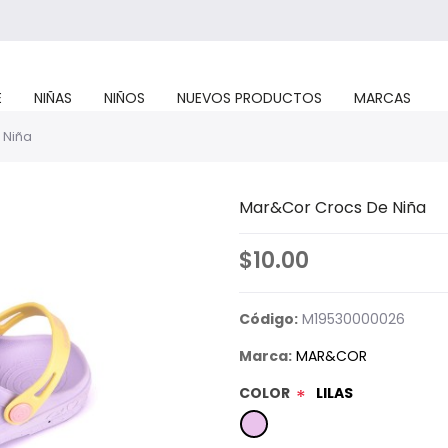
E
NIÑAS
NIÑOS
NUEVOS PRODUCTOS
MARCAS
 Niña
Mar&Cor Crocs De Niña
$10.00
Código:
M19530000026
Marca:
MAR&COR
COLOR
LILAS
*