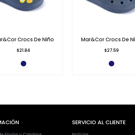
r&Cor Crocs De Niño
Mar&Cor Crocs De N
$21.84
$27.59
MACIÓN
SERVICIO AL CLIENTE
 de Envíos y Cambios.
Noticias