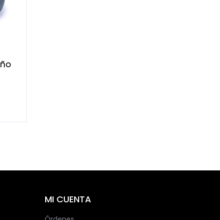
iño
MI CUENTA
Órdenes