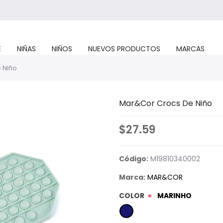
E
NIÑAS
NIÑOS
NUEVOS PRODUCTOS
MARCAS
 Niño
Mar&Cor Crocs De Niño
$27.59
Código:
M19810340002
Marca:
MAR&COR
COLOR
MARINHO
*