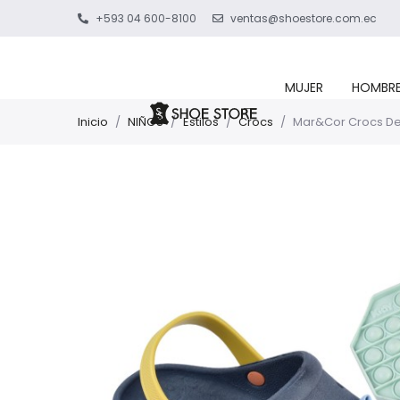
+593 04 600-8100
ventas@shoestore.com.ec
MUJER
HOMBR
Inicio
/
NIÑOS
/
Estilos
/
Crocs
/
Mar&Cor Crocs De