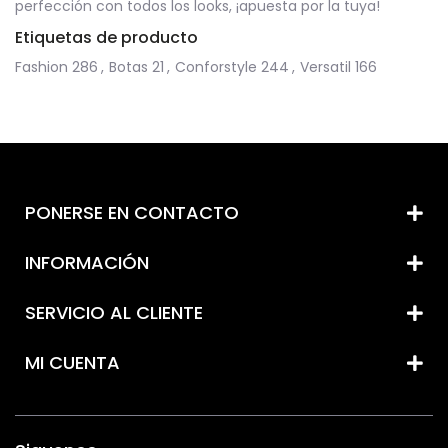
perfección con todos los looks, ¡apuesta por la tuya!
Etiquetas de producto
Fashion
286
,
Botas
21
,
Conforstyle
244
,
Versatil
166
PONERSE EN CONTACTO
INFORMACIÓN
SERVICIO AL CLIENTE
MI CUENTA