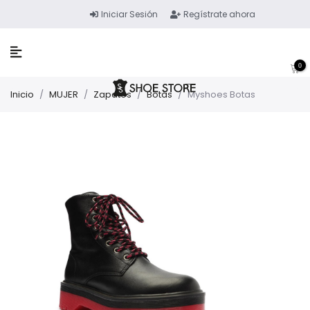
Iniciar Sesión
Regístrate ahora
0
Inicio
/
MUJER
/
Zapatos
/
Botas
/
Myshoes Botas