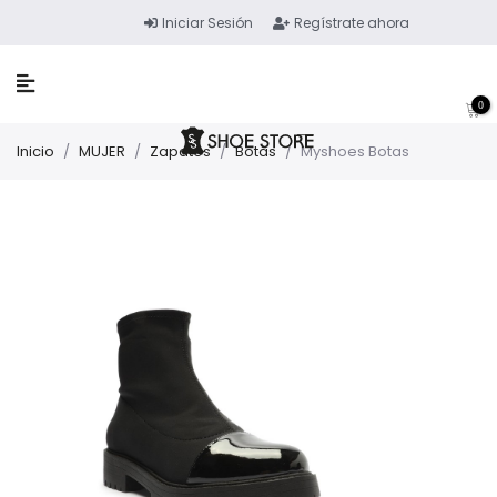
Iniciar Sesión
Regístrate ahora
0
Inicio
/
MUJER
/
Zapatos
/
Botas
/
Myshoes Botas