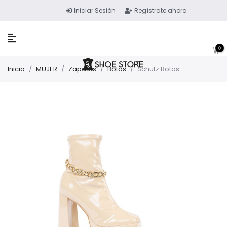
Iniciar Sesión
Regístrate ahora
0
Inicio
/
MUJER
/
Zapatos
/
Botas
/
Schutz Botas