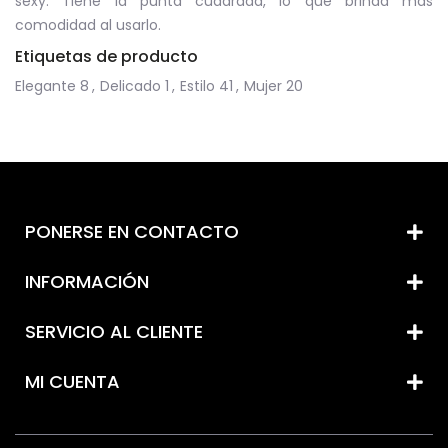
sexy. Tiene la punta cuadrada, lo que brinda más
comodidad al usarlo.
Etiquetas de producto
Elegante
8
,
Delicado
1
,
Estilo
41
,
Mujer
20
PONERSE EN CONTACTO
INFORMACIÓN
SERVICIO AL CLIENTE
MI CUENTA