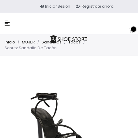
Iniciar Sesión
Regístrate ahora
0
Inicio
/
MUJER
/
Sandalias
/
Tacos
/
Schutz Sandalia De Tacón