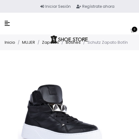
Iniciar Sesión
Regístrate ahora
0
Inicio
/
MUJER
/
Zapatos
/
Botines
/
Schutz Zapato Botín