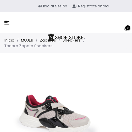
Iniciar Sesión
Regístrate ahora
0
Inicio
/
MUJER
/
Zapatos
/
Sneakers
/
Tanara Zapato Sneakers