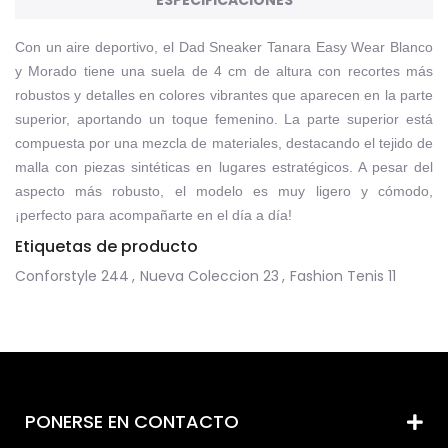
ESPECIFICACIONES
Con un aire deportivo, el Dad Sneaker Tanara Easy Wear Blanco
y Morado tiene una suela de 4 cm de altura con recortes más
robustos y detalles en colores vibrantes que aparecen en la parte
superior, aportando un toque femenino. La parte superior está
compuesta por una mezcla de materiales, destacando el tejido de
malla con piezas sintéticas en lugares estratégicos. A pesar del
aspecto más robusto, el modelo es muy ligero y cómodo,
¡perfecto para acompañarte en el día a día!
Etiquetas de producto
Conforstyle
244
,
Nueva Coleccion
23
,
Fashion Tenis
11
PONERSE EN CONTACTO