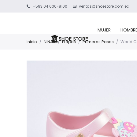
+593 04 600-8100
ventas@shoestore.com.ec
MUJER
HOMBR
Inicio
/
NIÑAS
/
Etapas
/
Primeros Pasos
/
World Co