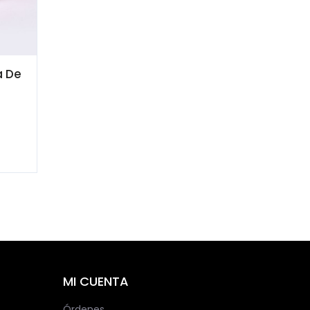
a De
MI CUENTA
Órdenes