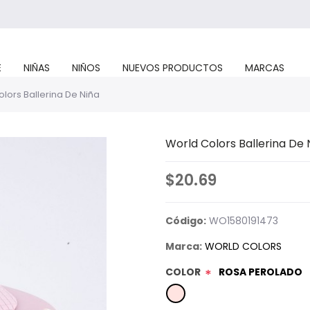
E
NIÑAS
NIÑOS
NUEVOS PRODUCTOS
MARCAS
lors Ballerina De Niña
World Colors Ballerina De 
$20.69
Código:
WO1580191473
Marca:
WORLD COLORS
COLOR
ROSA PEROLADO
*