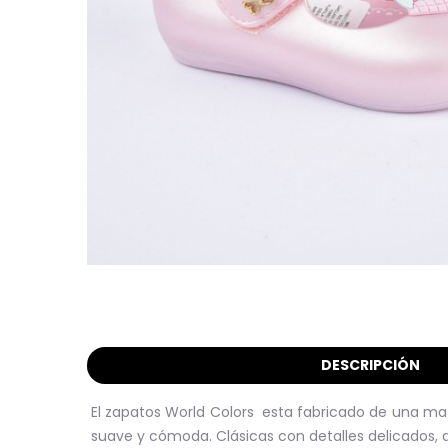
DESCRIPCIÓN
El zapatos World Colors esta fabricado de una mater
suave y cómoda. Clásicas con detalles delicados, 