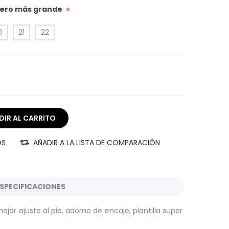
úmero más grande
*
0
21
22
OS
AÑADIR A LA LISTA DE COMPARACIÓN
SPECIFICACIONES
jor ajuste al pie, adorno de encaje, plantilla super